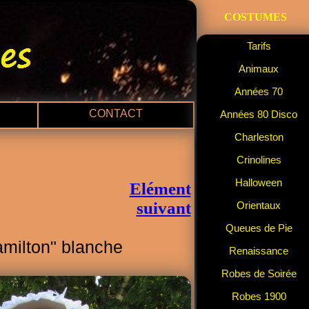
COSTUMES
Tarifs
Animaux
Années 70
CONTACT
Années 80 Disco
Charleston
Crinolines
Halloween
Elément
suivant
Orientaux
Queues de Pie
milton" blanche
Renaissance
Robes de Soirée
Robes 1900