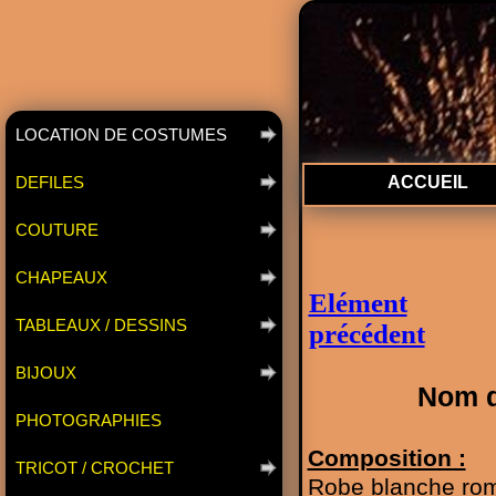
LOCATION DE COSTUMES
DEFILES
ACCUEIL
COUTURE
CHAPEAUX
Elément
TABLEAUX / DESSINS
précédent
BIJOUX
Nom d
PHOTOGRAPHIES
Composition :
TRICOT / CROCHET
Robe blanche roma