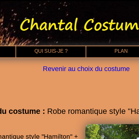
QUI SUIS-JE ?
PLAN
Revenir au choix du costume
u costume :
Robe romantique style "Ha
ntique style "Hamilton" +