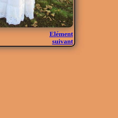
Elément
suivant