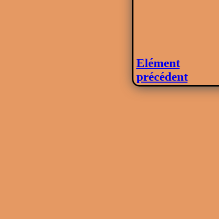
Elément
précédent