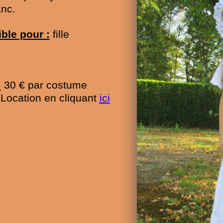
anc.
ble pour :
fille
:
30 € par costume
e Location en cliquant
ici