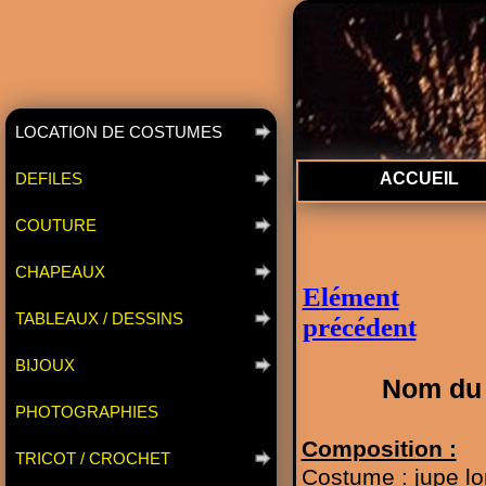
LOCATION DE COSTUMES
DEFILES
ACCUEIL
COUTURE
CHAPEAUX
Elément
TABLEAUX / DESSINS
précédent
BIJOUX
Nom du 
PHOTOGRAPHIES
Composition :
TRICOT / CROCHET
Costume : jupe l