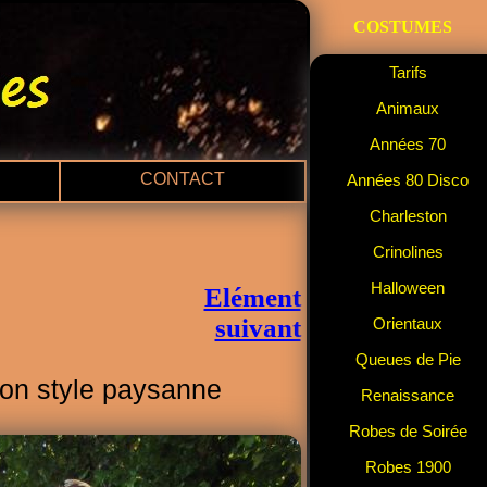
COSTUMES
Tarifs
Animaux
Années 70
CONTACT
Années 80 Disco
Charleston
Crinolines
Halloween
Elément
suivant
Orientaux
Queues de Pie
n style paysanne
Renaissance
Robes de Soirée
Robes 1900