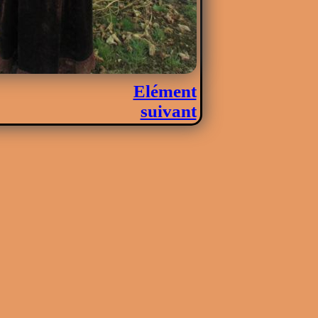
Elément
suivant