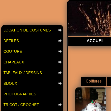
LOCATION DE COSTUMES
DEFILES
ACCUEIL
COUTURE
CHAPEAUX
TABLEAUX / DESSINS
Coiffures
BIJOUX
PHOTOGRAPHIES
TRICOT / CROCHET